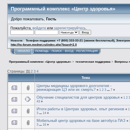
Программный комплекс «Центр здоровья»
Добро пожаловать,
Гость
Пожалуйста,
войдите
или
зарегистрируйтесь
.
Телефон поддержки: +7 (800) 333-33-21 (звонок бесплатный), Электро
Новости:
http://hc-forum.mednet.ru/index.php?board=2.0
НАЧАЛО
ПОМОЩЬ
ПОИСК
ВХОД
РЕГИСТРАЦИЯ
Программный комплекс «Центр здоровья»
>
техническая поддержка
>
Вопросы п
Страницы: [
1
]
2
3
4
Тема
Центры медицины здорового долголетия -
реинкарнация ЦЗ или их смерть?
«
1
2
3
...
7
»
Обучение специалистов для центров здоровья
«
1
2
43
»
Итоги работы в Центрах здоровья, опыт регионов
«
1
3
...
14
»
Мобильный центр здоровья на базе автобуса ПАЗ
«
3
...
16
»