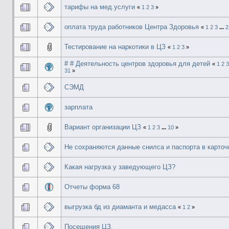
тарифы на мед.услуги
«
1
2
3
»
оплата труда работников Центра Здоровья
«
1
2
3
...
2
Тестирование на наркотики в ЦЗ
«
1
2
3
»
# # Деятельность центров здоровья для детей
«
1
2
3
31
»
СЭМД
зарплата
Вариант организации ЦЗ
«
1
2
3
...
10
»
Не сохраняются данные снилса и паспорта в карточ
Какая нагрузка у заведующего ЦЗ?
Отчеты форма 68
выгрузка бд из диаманта и медасса
«
1
2
»
Посещения ЦЗ.