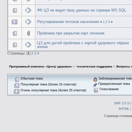
ФК ЦЗ не видит базу данных на сервере MS SQL
Регулирование потоков населения
«
1
2
3
»
Проблема при закрытии карт лечения
ЦЗ для детей проблема с картой здорового образа
жизни
Страницы: [
1
]
2
3
4
Программный комплекс «Центр здоровья»
>
техническая поддержка
>
Вопросы п
Обычная тема
Заблокированная тем
Прикрепленная тема
Популярная тема (более 15 ответов)
Голосование
Очень популярная тема (более 25 ответов)
SMF 2.0.3
|
XHTML
Страница сгенерир