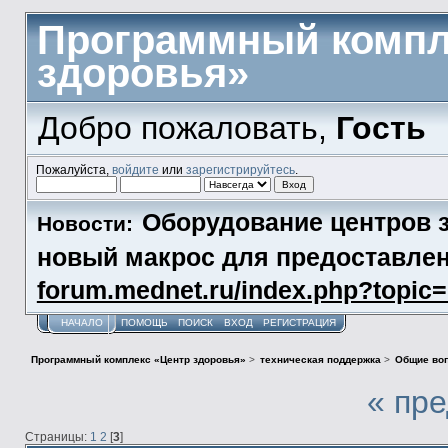
Программный компл
здоровья»
Добро пожаловать,
Гость
Пожалуйста,
войдите
или
зарегистрируйтесь
.
Оборудование центров з
Новости:
новый макрос для предоставл
forum.mednet.ru/index.php?topi
НАЧАЛО
ПОМОЩЬ
ПОИСК
ВХОД
РЕГИСТРАЦИЯ
Программный комплекс «Центр здоровья»
>
техническая поддержка
>
Общие во
« пр
Страницы:
1
2
[
3
]