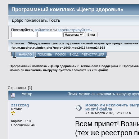
Программный комплекс «Центр здоровья»
Добро пожаловать,
Гость
Пожалуйста,
войдите
или
зарегистрируйтесь
.
Оборудование центров здоровья - новый макрос для предоставлени
Новости:
forum.mednet.ru/index.php?topic=1440.msg24164#msg24164
НАЧАЛО
ПОМОЩЬ
ПОИСК
ВХОД
РЕГИСТРАЦИЯ
Программный комплекс «Центр здоровья»
>
техническая поддержка
>
Программн
можно ли исключить выгрузку пустого элемента из xml файла
Страницы: [
1
]
Автор
Тема: можно ли исключить выгрузку пу
zzzzzzaq
можно ли исключить выгр
из xml файла
Newbie
«
:
16 Марта 2018, 12:30:23 »
Карма: +1/-0
Всем привет! Возн
Сообщений: 46
(тех же реестров 