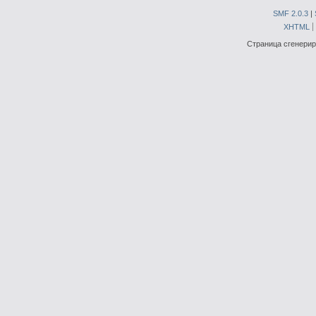
SMF 2.0.3
|
XHTML
Страница сгенериро