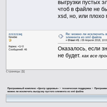
выгрузки пустых эл
чтоб в файле не бы
xsd, но, или плохо 
zzzzzzaq
Re: можно ли исключить в
элемента из xml файла
Newbie
«
Ответ #1 :
09 Апреля 2018, 10:0
Карма: +1/-0
Оказалось, если зн
Сообщений: 46
не будет.
как все пр
Страницы: [
1
]
Программный комплекс «Центр здоровья»
>
техническая поддержка
>
Программн
можно ли исключить выгрузку пустого элемента из xml файла