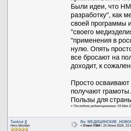
Были идеи, что НМ
разработку", как 
своей программы и
"своего медиздели
"применения в рос
нулю. Опять просто
все бросают на пол
доходит, к сожален
Просто осваивают г
получают грамоты..
Пользы для страны
«
Последнее редактирование: 03 Мая 202
Tankist Ꙃ
Re: МЕДИЦИНСКИЕ_НОВО
Hero Member
«
Ответ #384 :
25 Июня 2026, 23:1