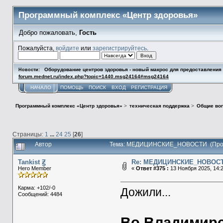
Программный комплекс «Центр здоровья»
Добро пожаловать,
Гость
Пожалуйста,
войдите
или
зарегистрируйтесь
.
Оборудование центров здоровья - новый макрос для предоставлени
Новости:
forum.mednet.ru/index.php?topic=1440.msg24164#msg24164
НАЧАЛО
ПОМОЩЬ
ПОИСК
ВХОД
РЕГИСТРАЦИЯ
Программный комплекс «Центр здоровья»
>
техническая поддержка
>
Общие во
Страницы:
1
...
24
25
[
26
]
Автор
Тема: МЕДИЦИНСКИЕ_НОВОСТИ (Прочи
Tankist Ꙃ
Re: МЕДИЦИНСКИЕ_НОВОС
Hero Member
«
Ответ #375 :
13 Ноября 2025, 14:2
Карма: +102/-0
Дожили...
Сообщений: 4484
Во Владимирс