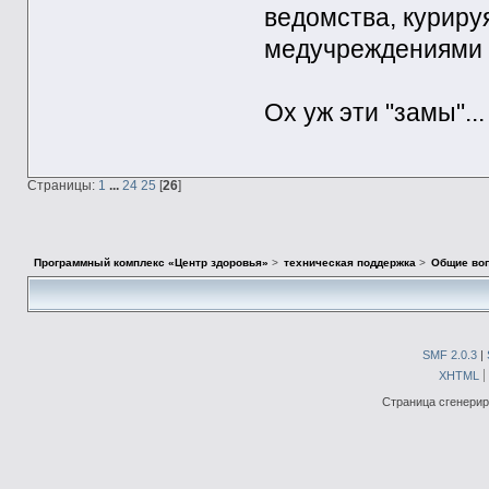
ведомства, куриру
медучреждениями 
Ох уж эти "замы"...
Страницы:
1
...
24
25
[
26
]
Программный комплекс «Центр здоровья»
>
техническая поддержка
>
Общие во
SMF 2.0.3
|
XHTML
Страница сгенериро