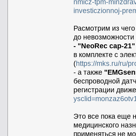
nmicz-tpm-minzdrava
investiczionnoj-prem
Расмотрим из чего
до невозможности
- "NeoRec cap-21"
в комплекте с эл
(
https://mks.ru/ru/
- а также
"EMGsen
беспроводной датч
регистрации движе
ysclid=monzaz6ot
Это все пока еще 
медицинского наз
применяться не мо