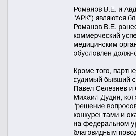
Романов В.Е. и Ав
"АРК") являются бл
Романов В.Е. ране
коммерческий усп
медицинским орган
обусловлен должн
Кроме того, партн
судимый бывший с
Павел Селезнев и
Михаил Дудин, кот
"решение вопросов
конкурентами и ок
на федеральном у
благовидным пово