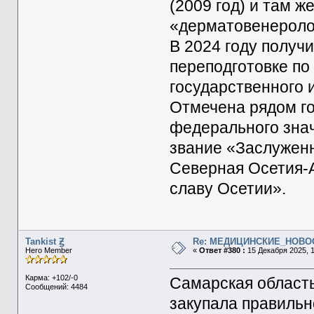
(2009 год) и там 
«дерматовенероло
В 2024 году полу
переподготовке по
государственного 
Отмечена рядом го
федерального знач
звание «Заслужен
Северная Осетия-
славу Осетии».
Tankist Ꙃ
Re: МЕДИЦИНСКИЕ_НОВО
Hero Member
«
Ответ #380 :
15 Декабря 2025, 1
Карма: +102/-0
Самарская область
Сообщений: 4484
закупала правильн