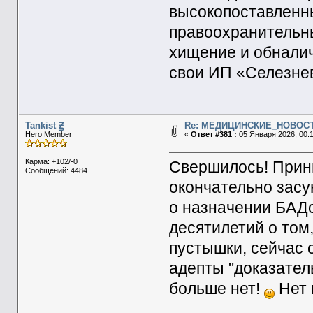
высокопоставленн
правоохранительн
хищение и обнали
свои ИП «Селезнев
Tankist Ꙃ
Re: МЕДИЦИНСКИЕ_НОВОС
Hero Member
«
Ответ #381 :
05 Января 2026, 00:1
Карма: +102/-0
Свершилось! Прин
Сообщений: 4484
окончательно засу
о назначении БАДо
десятилетий о том
пустышки, сейчас 
адепты "доказател
больше нет!
Нет 