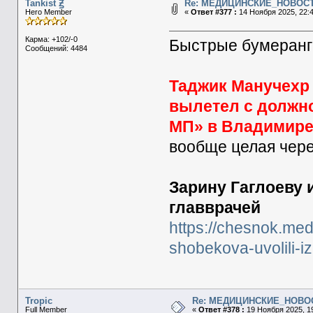
Tankist Ꙃ
Re: МЕДИЦИНСКИЕ_НОВОС
Hero Member
«
Ответ #377 :
14 Ноября 2025, 22:4
Карма: +102/-0
Быстрые бумеранги
Сообщений: 4484
Таджик Манучехр 
вылетел с должно
МП» в Владимир
вообще целая чере
Зарину Гаглоеву 
главврачей
https://chesnok.me
shobekova-uvolili-iz
Tropic
Re: МЕДИЦИНСКИЕ_НОВО
Full Member
«
Ответ #378 :
19 Ноября 2025, 19