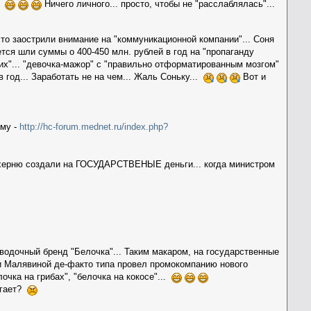
..
Ничего личного... просто, чтобы не "расслаблялась"...
то заострили внимание на "коммуникационной компании"... Соня
тся шли суммы о 400-450 млн. рублей в год на "пропаганду
ких"... "девочка-мажор" с "правильно отформатированным мозгом"
 год... Заработать не на чем... Жаль Соньку...
Вот и
ему -
http://hc-forum.mednet.ru/index.php?
 херню создали на ГОСУДАРСТВЕНЫЕ деньги... когда министром
водочный бренд "Белочка"... Таким макаром, на государственные
и Малявиной де-факто типа провел промокомпанию нового
очка на грибах", "белочка на кокосе"...
игает?