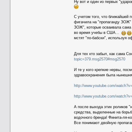
Ну вот и один из первых "удар
С учетом того, что ближайшей 
фигачила на "пропаганду ЗОЖ" 
ЗОЖ", которые осваивала сама С
во время учебы в США...
мстят "по-бабски", используя 
Для тех кто забыл, как сама С
topic=379.msg2570#msg2570
И те у кого крепкие нервы, пос
здравоохранения была нынешня
http://www.youtube.com/watch?v
http://www.youtube.com/watch?v
А после выхода этих роликов "
средства, выделенные на борь
водочного бренда! Финита-ля-ко
Все понимают двойную пропага