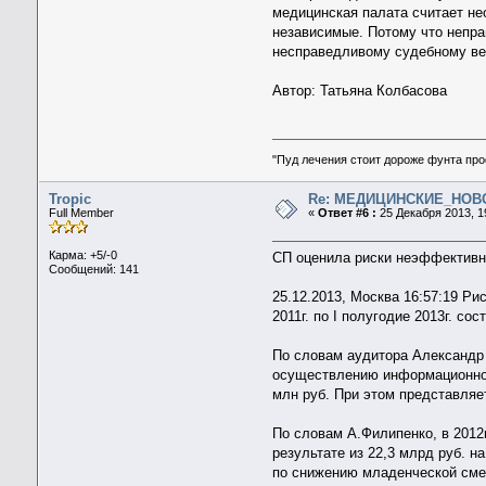
медицинская палата считает не
независимые. Потому что непра
несправедливому судебному вер
Автор: Татьяна Колбасова
"Пуд лечения стоит дороже фунта пр
Tropic
Re: МЕДИЦИНСКИЕ_НОВ
Full Member
«
Ответ #6 :
25 Декабря 2013, 1
Карма: +5/-0
СП оценила риски неэффективно
Сообщений: 141
25.12.2013, Москва 16:57:19 Р
2011г. по I полугодие 2013г. с
По словам аудитора Александр
осуществлению информационно-
млн руб. При этом представляе
По словам А.Филипенко, в 2012
результате из 22,3 млрд руб. н
по снижению младенческой смер