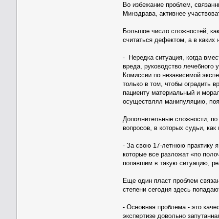
Во избежание проблем, связанн
Минздрава, активнее участвова
Большое число сложностей, как
считаться дефектом, а в каких
- Нередка ситуация, когда вме
вреда, руководство лечебного 
Комиссии по независимой экспе
только в том, чтобы оградить в
пациенту материальный и морал
осуществлял манипуляцию, поя
Дополнительные сложности, по
вопросов, в которых судьи, ка
- За свою 17-летнюю практику я
которые все разложат «по поло
попавшим в такую ситуацию, р
Еще один пласт проблем связан
степени сегодня здесь попадают
- Основная проблема - это кач
экспертизе довольно запутанна