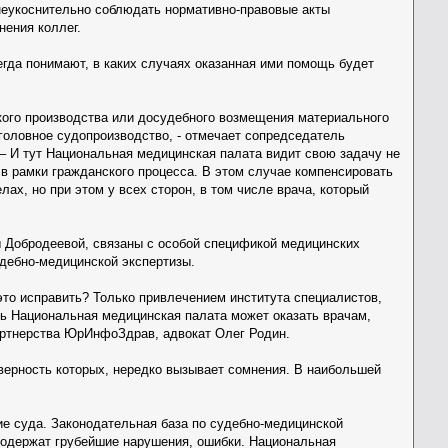
 неукоснительно соблюдать нормативно-правовые акты
нения коллег.
егда понимают, в каких случаях оказанная ими помощь будет
ского производства или досудебного возмещения материального
головное судопроизводство, - отмечает сопредседатель
– И тут Национальная медицинская палата видит свою задачу не
о в рамки гражданского процесса. В этом случае компенсировать
х, но при этом у всех сторон, в том числе врача, который
 Добродеевой, связаны с особой спецификой медицинских
удебно-медицинской экспертизы.
 это исправить? Только привлечением института специалистов,
сь Национальная медицинская палата может оказать врачам,
артнерства ЮрИнфоЗдрав, адвокат Олег Родин.
верность которых, нередко вызывает сомнения. В наибольшей
ие суда. Законодательная база по судебно-медицинской
содержат грубейшие нарушения, ошибки. Национальная