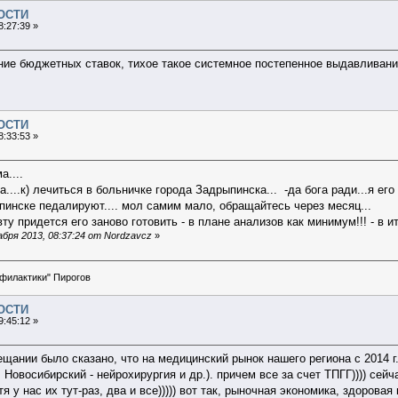
ОСТИ
8:27:39 »
ие бюджетных ставок, тихое такое системное постепенное выдавливани
ОСТИ
8:33:53 »
а....
...к) лечиться в больничке города Задрыпинска... -да бога ради...я его
ыпинске педалируют.... мол самим мало, обращайтесь через месяц...
ту придется его заново готовить - в плане анализов как минимум!!! - в 
бря 2013, 08:37:24 от Nordzavcz
»
офилактики" Пирогов
ОСТИ
9:45:12 »
щании было сказано, что на медицинский рынок нашего региона с 2014 г
Новосибирский - нейрохирургия и др.). причем все за счет ТПГГ)))) се
я у нас их тут-раз, два и все))))) вот так, рыночная экономика, здорова