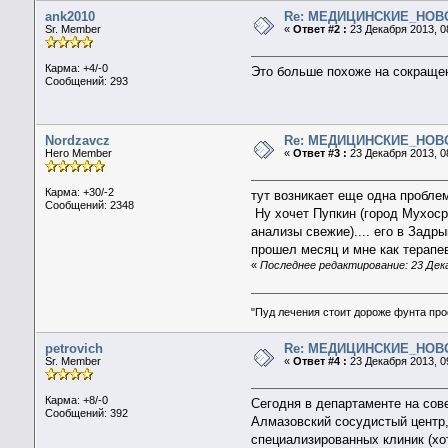
ank2010
Re: МЕДИЦИНСКИЕ_НОВ
Sr. Member
«
Ответ #2 :
23 Декабря 2013, 0
Карма: +4/-0
Это больше похоже на сокращен
Сообщений: 293
Nordzavcz
Re: МЕДИЦИНСКИЕ_НОВ
Hero Member
«
Ответ #3 :
23 Декабря 2013, 0
Карма: +30/-2
тут возникает еще одна проблем
Сообщений: 2348
Ну хочет Пупкин (город Мухосра.
анализы свежие).... его в Задр
прошел месяц и мне как терапев
«
Последнее редактирование: 23 Дека
"Пуд лечения стоит дороже фунта пр
petrovich
Re: МЕДИЦИНСКИЕ_НОВ
Sr. Member
«
Ответ #4 :
23 Декабря 2013, 0
Карма: +8/-0
Сегодня в департаменте на сове
Сообщений: 392
Алмазовский сосудистый центр, 
специализированных клиник (хот