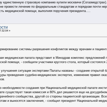
у единственную страховую компанию купили москвичи (Согазмедстрах).
оне провести лечение по федеральным стандартам и порядкам почти нере
ть медицинской помощи, выполняя поручения президента.....
ОСТИ
7:32:04 »
рмированию системы разрешения конфликтов между врачами и пациен
ая медицинская палата представит в Минздрав комплекс предложений 
ской помощи, - сообщили участники круглого стола, который состоялся 
лучшения ситуации экспертами Палаты названы - создание открытой ба
уры проведения судебно-медицинских экспертиз, изменение правил ока
ков.
о необходимости создания при Национальной медицинской палате инсти
те существует такая комиссия и 80% дел решаются еще на досудебном э
врачебного сообщества, другой со стороны пациентской организации. Вс
ртам и выносятся заключения, - сообщил президент Национальной меди