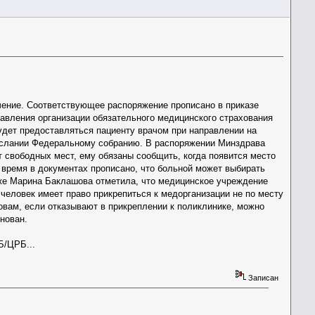
чение. Соответствующее распоряжение прописано в приказе
авления организации обязательного медицинского страхования
дет предоставляться пациенту врачом при направлении на
послании Федеральному собранию. В распоряжении Минздрава
т свободных мест, ему обязаны сообщить, когда появится место
 время в документах прописано, что больной может выбирать
кже Марина Баклашова отметила, что медицинское учреждение
 человек имеет право прикрепиться к медорганизации не по месту
ловам, если отказывают в прикреплении к поликлинике, можно
нован.
Б/ЦРБ...
Записан