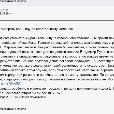
офилактики" Пирогов
ОСТИ
6:45:38 »
 выбирать больницу по собственному желанию
т сам сможет выбирать больницу, в которой ему хотелось бы пройти ле
 сообщает «Российская Газета» со ссылкой на слова замначальника упр
 Марины Баклашовой. Как рассказала М.Баклашова, список больниц бу
ении подобной возможности для пациентов говорил Владимир Путин в 
ет лечиться в определенном стационаре, в котором в настоящее время не
потребуется письменное подтверждение согласия подождать. В настоящее
у желанию, однако в реальности такой возможности не существует. Та
реплении только в том случае, если там просто нет мест, таким образом
гом городе или регионе, и не обязательно по месту жительства. По ее с
ю, сотрудники которой помогут решить проблему, если отказ был не обос
s.aspx?ID=555
од..... особенно в маленьких городах - где одна поликлиника и одна ЦГ
м? а насколько рядом? и ли все ЛПУ РФ?
бря 2013, 06:54:48 от Nordzavcz
»
офилактики" Пирогов