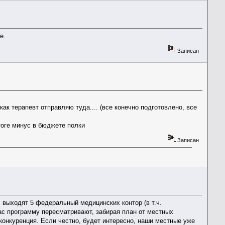
е.
Записан
 как терапевт отправляю туда.... (все конечно подготовлено, все
итоге минус в бюджете полки
Записан
. выходят 5 федеральный медицинских контор (в т.ч.
йчас программу пересматривают, забирая план от местных
я конкуренция. Если честно, будет интересно, наши местные уже