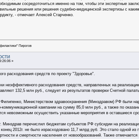
обходимым сосредоточиться именно на том, чтобы эти экспертные закл
вильные решения или решения судебно-медицинской экспертизы с каким
дикту, - отмечает Алексей Старченко.
офилактики" Пирогов
ОСТИ
9:26:06 »
го расходования средств по проекту "Здоровье".
иски неэффективного расходования средств, направленных на реализацию
оставляют 132,5 млн руб., следует из результатов проверки Счетной палат
 Филипенко, Министерством здравоохранения (Минздравом) РФ были на
коммуникационной кампании на сумму 85,0 млн руб., а также по оказа
тся невозможным осуществить указанные мероприятия в оставшиеся сро
г. Минздрав перечислил бюджетам субъектов РФ субсидии на реализацию
а конец 2012г. не было израсходовано 11,7 млрд руб. Это стало одной из
тности и смертности населения от новообразований. Также отмечается