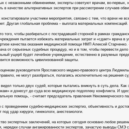
ых с незаконными обвинениями, эксперты советуют врачам, во-первых,
ть в качестве альтернативных экспертов при рассмотрении случаев обви
 констатировали участники мероприятия, связано с тем, что врачи не вс
 нет. Другая глобальная проблема – выплата материальных компенсаций.
сто того, чтобы разбираться с пострадавшей стороной в рамках граждан
учреждения пытается избежать материальных затрат и «сдает» врача в у
ртизе качества оказания медицинской помощи НМП Алексей Старченко. 
рача от серьезных судебных процедур, но и в том, чтобы перевести дел
ьный ущерб будет лечебное учреждение, естественно в разумных предела
вится возможность цивилизованной защиты.
 оценкам руководителя Ярославского медико-правового центра Людмилы
к правило, не могут разобраться, полагаясь исключительно на решения с
 видел только двух судей, которые пытались вникнуть в суть дела. Как
чкам» и донесут до суда всю медицинскую подоплеку конфликта. И зде
еальную помощь, - считает председатель правления Некоммерческого п
 с проведением судебно-медицинских экспертиз, объективность и досто
 под удар хирурги, гинекологи, анестезиологи.
ество экспертных заключений, на которых сегодня основано любое решен
я, нередки случаи ангажированности экспертов, зачастую выводы СМЭ 