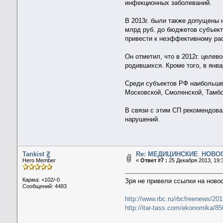
инфекционных заболеваний.
В 2013г. были также допущены 
млрд руб. до бюджетов субъект
привести к неэффективному рас
Он отметил, что в 2012г. целев
родившихся. Кроме того, в янв
Среди субъектов РФ наибольше
Московской, Смоленской, Тамбо
В связи с этим СП рекомендова
нарушений.
Tankist Ꙃ
Re: МЕДИЦИНСКИЕ_НОВО
Hero Member
«
Ответ #7 :
25 Декабря 2013, 19:3
Карма: +102/-0
Зря не привели ссылки на новос
Сообщений: 4483
http://www.rbc.ru/rbcfreenews/2
http://itar-tass.com/ekonomika/8