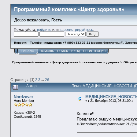
Программный комплекс «Центр здоровья»
Добро пожаловать,
Гость
Пожалуйста,
войдите
или
зарегистрируйтесь
.
Телефон поддержки: +7 (800) 333-33-21 (звонок бесплатный), Электр
Новости:
НАЧАЛО
ПОМОЩЬ
ПОИСК
ВХОД
РЕГИСТРАЦИЯ
Программный комплекс «Центр здоровья»
>
техническая поддержка
>
Общие 
Страницы: [
1
]
2
3
...
26
Автор
Тема: МЕДИЦИНСКИЕ_НОВОСТИ (Пр
Nordzavcz
МЕДИЦИНСКИЕ_НОВОСТ
Hero Member
«
:
21 Декабря 2013, 08:31:00 »
Карма: +30/-2
Коллеги!!
Сообщений: 2348
Предлагаю общую медицинскую 
«
Последнее редактирование: 21 Дека