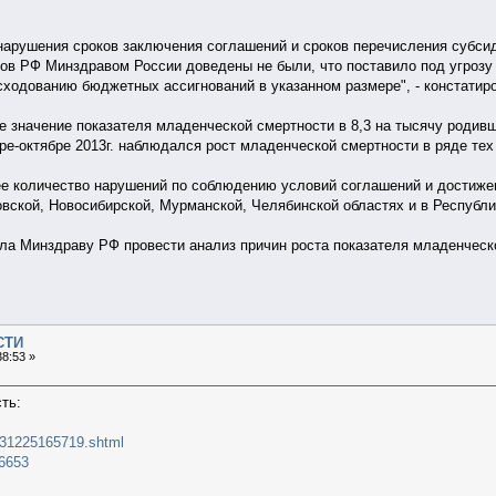
нарушения сроков заключения соглашений и сроков перечисления субсиди
ов РФ Минздравом России доведены не были, что поставило под угрозу 
ходованию бюджетных ассигнований в указанном размере", - констатир
ое значение показателя младенческой смертности в 8,3 на тысячу родивш
аре-октябре 2013г. наблюдался рост младенческой смертности в ряде те
е количество нарушений по соблюдению условий соглашений и достижен
вской, Новосибирской, Мурманской, Челябинской областях и в Республ
ла Минздраву РФ провести анализ причин роста показателя младенческ
СТИ
8:53 »
ть:
0131225165719.shtml
56653