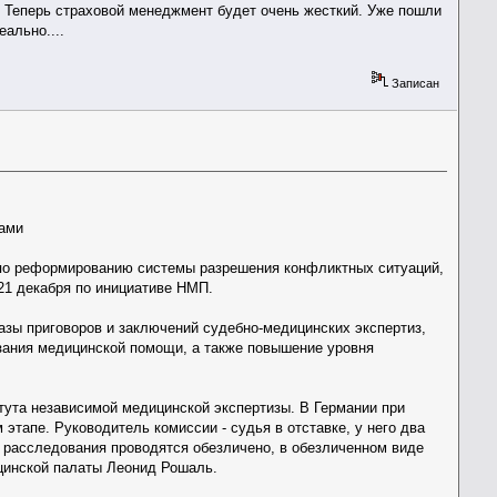
 Теперь страховой менеджмент будет очень жесткий. Уже пошли
ально....
Записан
тами
по реформированию системы разрешения конфликтных ситуаций,
21 декабря по инициативе НМП.
зы приговоров и заключений судебно-медицинских экспертиз,
зания медицинской помощи, а также повышение уровня
тута независимой медицинской экспертизы. В Германии при
тапе. Руководитель комиссии - судья в отставке, у него два
е расследования проводятся обезличено, в обезличенном виде
цинской палаты Леонид Рошаль.