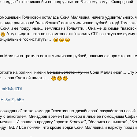
ов поддых" от Голиковой и ее подручных ее бывшему заму - Скворцовой.
помошницей Голиковой осталась Соня Малявина, ничего удивительного, ч
в виде роликов об "алкобелках" сотни миллионов рублей в год! Там каже
оня и ее подручные... земляки из Тольятти... Она же из семьи "вазовс
А тут видать пока нет возможности "пиарить СП" на такую же сумму в
официальные госинституты...
оня Малявина тратила сотни миллионов рублей, напоминаю про это вот т
мотрите на ролики "имени
Соньки Золотой Ручки
Сони Малявиной"... Эту
я глава Счетной палаты...
=-orKk4rdZDI
=HL8ViZjkhEc
неожиданно" та же команда "креативных дизайнеров" разработала новый 
бу с алкоголем, Минздрав времен Голиковой в лице ее помощницы Софь
медия... И пошла в продажу "просто белочка", "белочка на шишках", "бел
нду ПАВ? Все поняли, что кроме водки Соня Малявина и наркоту продв