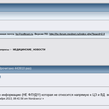
онная почта:
hc@softrust.ru
. Версии ПО:
http://hc-forum.mednet.ru/index.php?board=2.0
вопросы
>
МЕДИЦИНСКИЕ_НОВОСТИ
очитано 443910 раз)
И
информацию (НЕ ФЛУД!!!) которая не относится напрямую к ЦЗ и ВД в
бря 2013, 08:41:56 от Nordzavcz
»