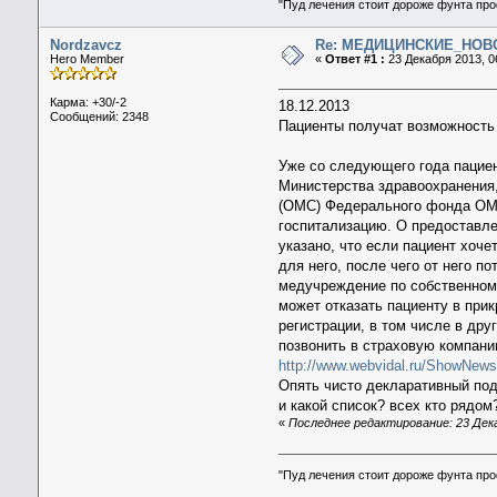
"Пуд лечения стоит дороже фунта пр
Nordzavcz
Re: МЕДИЦИНСКИЕ_НОВ
Hero Member
«
Ответ #1 :
23 Декабря 2013, 0
Карма: +30/-2
18.12.2013
Сообщений: 2348
Пациенты получат возможность
Уже со следующего года пациен
Министерства здравоохранения,
(ОМС) Федерального фонда ОМС
госпитализацию. О предоставл
указано, что если пациент хоч
для него, после чего от него 
медучреждение по собственном
может отказать пациенту в прик
регистрации, в том числе в дру
позвонить в страховую компани
http://www.webvidal.ru/ShowNew
Опять чисто декларативный подх
и какой список? всех кто рядо
«
Последнее редактирование: 23 Дека
"Пуд лечения стоит дороже фунта пр