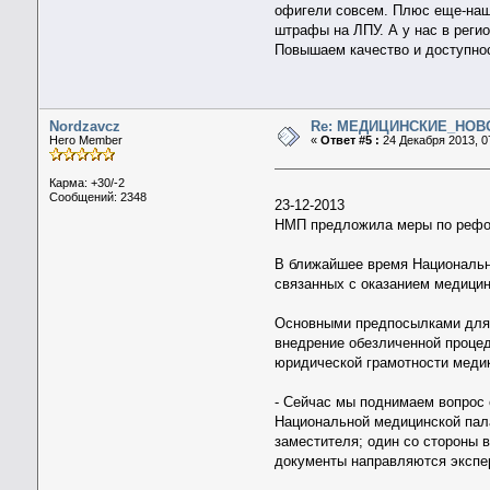
офигели совсем. Плюс еще-наш
штрафы на ЛПУ. А у нас в реги
Повышаем качество и доступнос
Nordzavcz
Re: МЕДИЦИНСКИЕ_НОВ
Hero Member
«
Ответ #5 :
24 Декабря 2013, 0
Карма: +30/-2
Сообщений: 2348
23-12-2013
НМП предложила меры по рефо
В ближайшее время Национальн
связанных с оказанием медицин
Основными предпосылками для у
внедрение обезличенной процед
юридической грамотности меди
- Сейчас мы поднимаем вопрос 
Национальной медицинской пала
заместителя; один со стороны 
документы направляются экспе