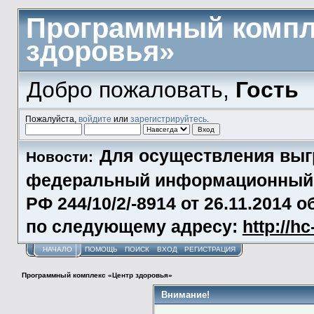
Программный компл
здоровья»
Добро пожаловать,
Гость
Пожалуйста,
войдите
или
зарегистрируйтесь
.
Для осуществления выг
Новости:
федеральный информационный р
РФ 244/10/2/-8914 от 26.11.2014
по следующему адресу:
http://h
НАЧАЛО
ПОМОЩЬ
ПОИСК
ВХОД
РЕГИСТРАЦИЯ
Программный комплекс «Центр здоровья»
Внимание!