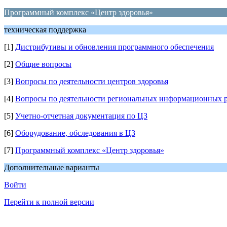
Программный комплекс «Центр здоровья»
техническая поддержка
[1]
Дистрибутивы и обновления программного обеспечения
[2]
Общие вопросы
[3]
Вопросы по деятельности центров здоровья
[4]
Вопросы по деятельности региональных информационных р
[5]
Учетно-отчетная документация по ЦЗ
[6]
Оборудование, обследования в ЦЗ
[7]
Программный комплекс «Центр здоровья»
Дополнительные варианты
Войти
Перейти к полной версии