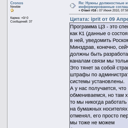
Cronos
Re: Нужны должностные и
информированные согла
Newbie
«
Ответ #16 :
07 Июня 2010, 07:56
Карма: +0/-0
Цитата: iprit от 09 Апр
Сообщений: 37
Программа ЦЗ - это сп
как К1 (данные о состо
в ней, уведомить Роск
Минздрав, конечно, сей
должны быть разработа
каналам связи мы толь
Это тянет за собой стра
штрафы по администрати
системы установлены.
А у нас получается, чт
обмениваемся, но там хо
то мы никогда работать
на бумажных носителях 
отменял, его просто пе
мы тоже не можем