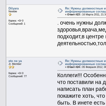
Dilyara
Re: Нужны должностные и
информированные согла
Newbie
«
Ответ #23 :
16 Марта 2011, 21:3
Карма: +0/-0
. очень нужны дол
Сообщений: 1
здоровья,врача,ме
подходит,в центре
деятельностью,тол
eto ne ya
Re: Нужны должностные и
информированные согла
Jr. Member
«
Ответ #24 :
05 Февраля 2012, 08
Карма: +0/-0
Коллеги!!! Особен
Сообщений: 77
что поставили на 
написать план рабо
покажите хоть, что
быть. В инете есть