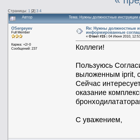
Страницы:
1
[
2
]
3
4
Автор
Тема: Нужны должностные инструкции
OSergeyev
Re: Нужны должностные и
информированные согла
Full Member
«
Ответ #15 :
04 Июня 2010, 12:53
Карма: +2/-0
Коллеги!
Сообщений: 237
Пользуюсь Соглас
выложенным iprit, 
Сейчас интересуе
оказание комплекс
бронходилататорам
С уважением,