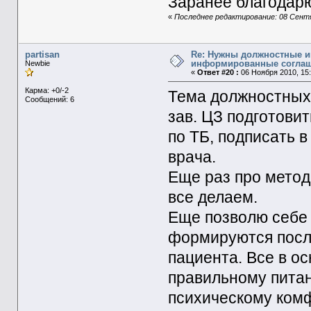
Заранее благодарю
«
Последнее редактирование: 08 Сентя
partisan
Re: Нужны должностные и
информированные согла
Newbie
«
Ответ #20 :
06 Ноября 2010, 15:
Карма: +0/-2
Тема должностных 
Сообщений: 6
зав. ЦЗ подготови
по ТБ, подписать в
врача.
Еще раз про метод
все делаем.
Еще позволю себе 
формируются после
пациента. Все в о
правильному питан
психическому комф