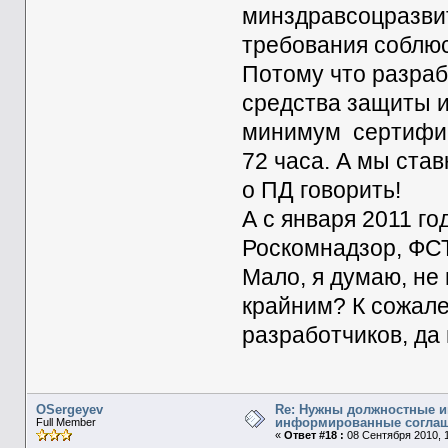
минздравсоцразвит
требования соблюс
Потому что разраб
средства защиты и
минимум сертифик
72 часа. А мы ста
о ПД говорить!
А с января 2011 го
Роскомнадзор, ФСТ
Мало, я думаю, не 
крайним? К сожале
разработчиков, да 
OSergeyev
Re: Нужны должностные и
информированные согла
Full Member
«
Ответ #18 :
08 Сентября 2010, 1