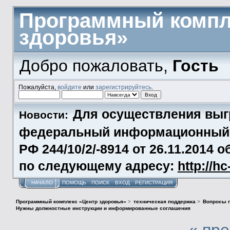
Программный компл
здоровья»
Добро пожаловать,
Гость
Пожалуйста,
войдите
или
зарегистрируйтесь
.
Для осуществления выг
Новости:
федеральный информационный р
РФ 244/10/2/-8914 от 26.11.2014
по следующему адресу:
http://h
НАЧАЛО
ПОМОЩЬ
ПОИСК
ВХОД
РЕГИСТРАЦИЯ
Программный комплекс «Центр здоровья»
>
техническая поддержка
>
Вопросы п
Нужны должностные инструкции и информированные соглашения
« пр