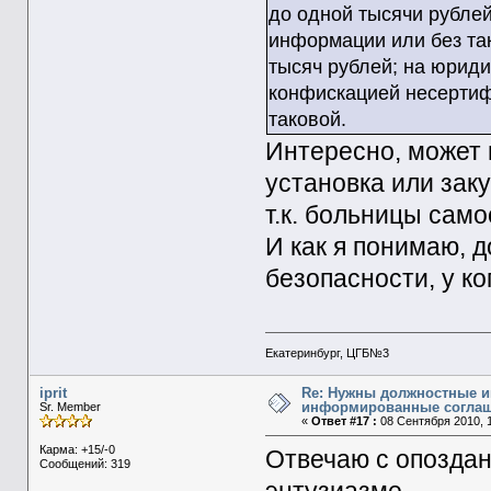
до одной тысячи рубле
информации или без так
тысяч рублей; на юриди
конфискацией несерти
таковой.
Интересно, может 
установка или зак
т.к. больницы само
И как я понимаю, 
безопасности, у ко
Екатеринбург, ЦГБ№3
iprit
Re: Нужны должностные и
информированные согла
Sr. Member
«
Ответ #17 :
08 Сентября 2010, 1
Карма: +15/-0
Отвечаю с опоздан
Сообщений: 319