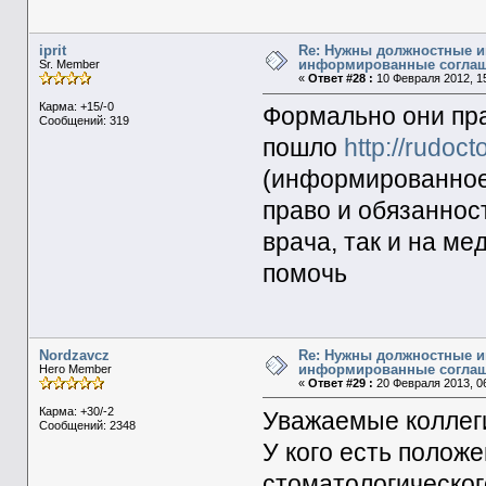
iprit
Re: Нужны должностные и
информированные согла
Sr. Member
«
Ответ #28 :
10 Февраля 2012, 15
Карма: +15/-0
Формально они пра
Сообщений: 319
пошло
http://rudoc
(информированное
право и обязаннос
врача, так и на м
помочь
Nordzavcz
Re: Нужны должностные и
информированные согла
Hero Member
«
Ответ #29 :
20 Февраля 2013, 06
Карма: +30/-2
Уважаемые коллеги
Сообщений: 2348
У кого есть полож
стоматологического