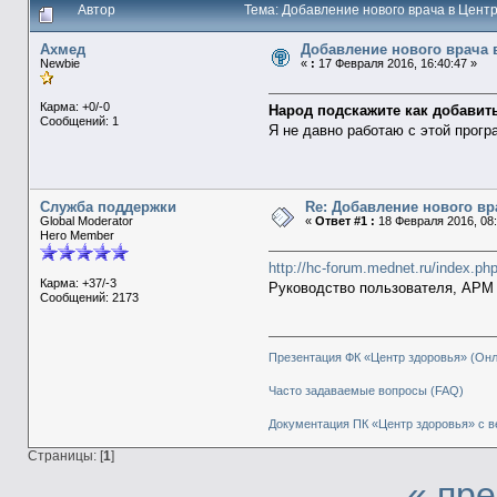
Автор
Тема: Добавление нового врача в Цент
Ахмед
Добавление нового врача 
Newbie
«
:
17 Февраля 2016, 16:40:47 »
Карма: +0/-0
Народ подскажите как добавит
Сообщений: 1
Я не давно работаю с этой програ
Служба поддержки
Re: Добавление нового вр
Global Moderator
«
Ответ #1 :
18 Февраля 2016, 08:
Hero Member
http://hc-forum.mednet.ru/index.ph
Карма: +37/-3
Руководство пользователя, АРМ
Сообщений: 2173
Презентация ФК «Центр здоровья» (Он
Часто задаваемые вопросы (FAQ)
Документация ПК «Центр здоровья» с в
Страницы: [
1
]
« пр