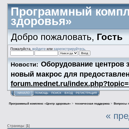
Программный компл
здоровья»
Добро пожаловать,
Гость
Пожалуйста,
войдите
или
зарегистрируйтесь
.
Оборудование центров з
Новости:
новый макрос для предоставл
forum.mednet.ru/index.php?topi
НАЧАЛО
ПОМОЩЬ
ПОИСК
ВХОД
РЕГИСТРАЦИЯ
Программный комплекс «Центр здоровья»
>
техническая поддержка
>
Вопросы п
« пр
Страницы: [
1
]