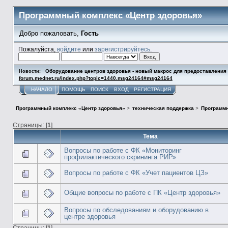
Программный комплекс «Центр здоровья»
Добро пожаловать,
Гость
Пожалуйста,
войдите
или
зарегистрируйтесь
.
Оборудование центров здоровья - новый макрос для предоставлени
Новости:
forum.mednet.ru/index.php?topic=1440.msg24164#msg24164
НАЧАЛО
ПОМОЩЬ
ПОИСК
ВХОД
РЕГИСТРАЦИЯ
Программный комплекс «Центр здоровья»
>
техническая поддержка
>
Программн
Страницы: [
1
]
Тема
Вопросы по работе с ФК «Мониторинг
профилактического скрининга РИР»
Вопросы по работе с ФК «Учет пациентов ЦЗ»
Общие вопросы по работе с ПК «Центр здоровья»
Вопросы по обследованиям и оборудованию в
центре здоровья
Страницы: [
1
]