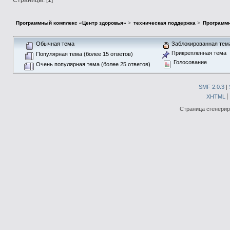
Программный комплекс «Центр здоровья»
>
техническая поддержка
>
Программн
Обычная тема
Заблокированная тем
Прикрепленная тема
Популярная тема (более 15 ответов)
Голосование
Очень популярная тема (более 25 ответов)
SMF 2.0.3
|
XHTML
Страница сгенериро