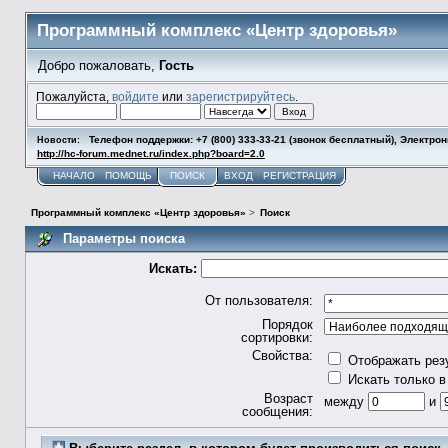
Программный комплекс «Центр здоровья»
Добро пожаловать,
Гость
Пожалуйста,
войдите
или
зарегистрируйтесь
.
Телефон поддержки: +7 (800) 333-33-21 (звонок бесплатный), Электро
Новости:
http://hc-forum.mednet.ru/index.php?board=2.0
НАЧАЛО
ПОМОЩЬ
ПОИСК
ВХОД
РЕГИСТРАЦИЯ
Программный комплекс «Центр здоровья»
>
Поиск
Параметры поиска
Искать:
От пользователя:
Порядок
сортировки:
Свойства:
Отображать рез
Искать только в
Возраст
между
и
сообщения: