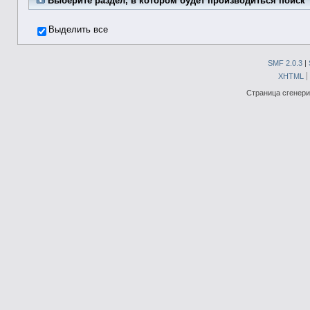
Выберите раздел, в котором будет производиться поиск
Выделить все
SMF 2.0.3
|
XHTML
Страница сгенерир