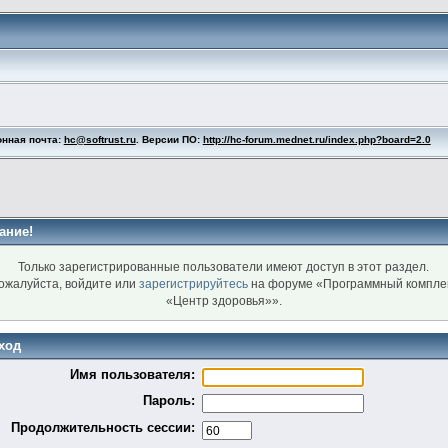
онная почта:
hc@softrust.ru
. Версии ПО:
http://hc-forum.mednet.ru/index.php?board=2.0
ание!
Только зарегистрированные пользователи имеют доступ в этот раздел.
ожалуйста, войдите или
зарегистрируйтесь
на форуме «Программный компле
«Центр здоровья»».
ход
Имя пользователя:
Пароль:
Продолжительность сессии: