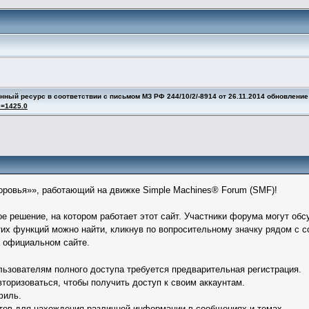
й ресурс в соответствии с письмом МЗ РФ 244/10/2/-8914 от 26.11.2014 обновление
c=1425.0
ровья»», работающий на движке Simple Machines® Forum (SMF)!
решение, на котором работает этот сайт. Участники форума могут обс
х функций можно найти, кликнув по вопросительному значку рядом с с
а официальном сайте.
ьзователям полного доступа требуется предварительная регистрация.
торизоваться, чтобы получить доступ к своим аккаунтам.
филь.
тов для нахождения различной информации в сообщениях и темах.