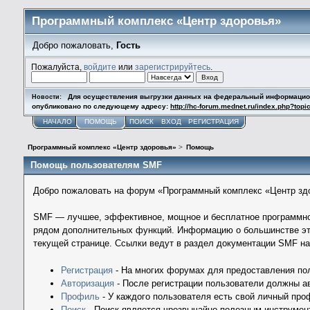
Программный комплекс «Центр здоровья»
Добро пожаловать,
Гость
Пожалуйста,
войдите
или
зарегистрируйтесь
.
Для осуществления выгрузки данных на федеральный информационны
Новости:
опубликовано по следующему адресу:
http://hc-forum.mednet.ru/index.php?topi
НАЧАЛО
ПОМОЩЬ
ПОИСК
ВХОД
РЕГИСТРАЦИЯ
Программный комплекс «Центр здоровья»
>
Помощь
Помощь пользователям SMF
Добро пожаловать на форум «Программный комплекс «Центр здо
SMF — лучшее, эффективное, мощное и бесплатное программное 
рядом дополнительных функций. Информацию о большинстве эти
текущей странице. Ссылки ведут в раздел документации SMF н
Регистрация
- На многих форумах для предоставления пол
Авторизация
- После регистрации пользователи должны ав
Профиль
- У каждого пользователя есть свой личный про
Поиск
- Поиск является чрезвычайно полезным инструмен