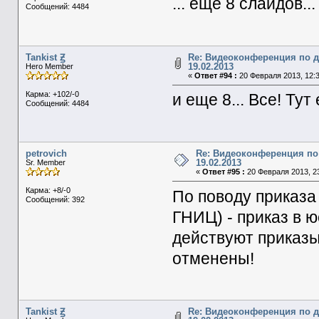
... еще 8 слайдов...
Сообщений: 4484
Tankist Ꙃ
Re: Видеоконференция по 
19.02.2013
Hero Member
«
Ответ #94 :
20 Февраля 2013, 12:3
Карма: +102/-0
и еще 8... Все! Ту
Сообщений: 4484
petrovich
Re: Видеоконференция по
19.02.2013
Sr. Member
«
Ответ #95 :
20 Февраля 2013, 23
Карма: +8/-0
По поводу приказа
Сообщений: 392
ГНИЦ) - приказ в ю
действуют приказ
отменены!
Tankist Ꙃ
Re: Видеоконференция по 