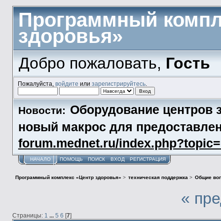
Программный компл
здоровья»
Добро пожаловать,
Гость
Пожалуйста,
войдите
или
зарегистрируйтесь
.
Оборудование центров з
Новости:
новый макрос для предоставл
forum.mednet.ru/index.php?topi
НАЧАЛО
ПОМОЩЬ
ПОИСК
ВХОД
РЕГИСТРАЦИЯ
Программный комплекс «Центр здоровья»
>
техническая поддержка
>
Общие во
« пр
Страницы:
1
...
5
6
[
7
]