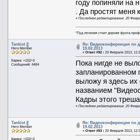
году попиняли на н
. Да простят меня 
«
Последнее редактирование: 20 Феврал
"Пуд лечения стоит дороже фунта проф
Tankist Ꙃ
Re: Видеоконференция по 
19.02.2013
Hero Member
«
Ответ #92 :
20 Февраля 2013, 12:2
Карма: +102/-0
Пока нигде не выл
Сообщений: 4484
запланированном 
выложу я здесь их
названием "Видеос
Кадры этого треша 
«
Последнее редактирование: 20 Феврал
Tankist Ꙃ
Re: Видеоконференция по 
19.02.2013
Hero Member
«
Ответ #93 :
20 Февраля 2013, 12:3
Карма: +102/-0