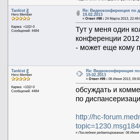
Tankist Ꙃ
Re: Видеоконференция по 
19.02.2013
Hero Member
«
Ответ #98 :
24 Марта 2013, 22:49:
Карма: +102/-0
Тут у меня один ко
Сообщений: 4484
конференции 2012 
- может еще кому 
Tankist Ꙃ
Re: Видеоконференция по
19.02.2013
Hero Member
«
Ответ #99 :
06 Июня 2013, 09:00
Карма: +102/-0
обсуждать и комм
Сообщений: 4484
по диспансеризаци
http://hc-forum.med
topic=1230.msg18
«
Последнее редактирование: 06 Июня 