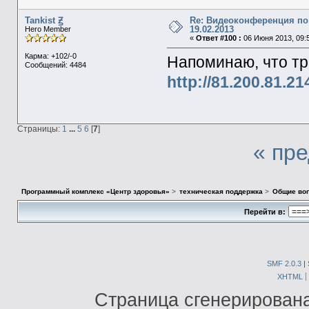
Tankist Ꙃ
Re: Видеоконференция по
19.02.2013
Hero Member
«
Ответ #100 :
06 Июня 2013, 09:5
Карма: +102/-0
Напоминаю, что тр
Сообщений: 4484
http://81.200.81.2
Страницы:
1
...
5
6
[
7
]
« пр
Программный комплекс «Центр здоровья»
>
техническая поддержка
>
Общие во
Перейти в:
SMF 2.0.3
|
XHTML
Страница сгенерирована 