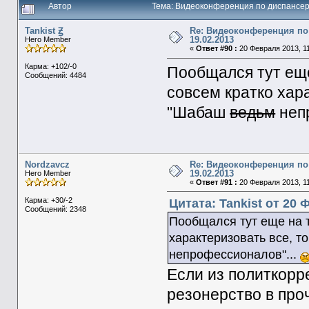
Автор
Тема: Видеоконференция по диспансер
Tankist Ꙃ
Re: Видеоконференция по
19.02.2013
Hero Member
«
Ответ #90 :
20 Февраля 2013, 11
Карма: +102/-0
Пообщался тут еще
Сообщений: 4484
совсем кратко хар
"Шабаш
ведьм
неп
Nordzavcz
Re: Видеоконференция по
19.02.2013
Hero Member
«
Ответ #91 :
20 Февраля 2013, 11
Карма: +30/-2
Цитата: Tankist от 20 
Сообщений: 2348
Пообщался тут еще на т
характеризовать все, 
непрофессионалов"...
Если из политкорр
резонерство в про