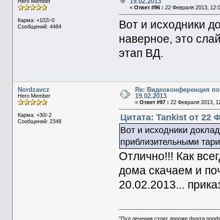
19.02.2013
Hero Member
«
Ответ #96 :
22 Февраля 2013, 12:0
Карма: +102/-0
Вот и исходники д
Сообщений: 4484
наверное, это сла
этап ВД.
Nordzavcz
Re: Видеоконференция по
19.02.2013
Hero Member
«
Ответ #97 :
22 Февраля 2013, 12
Карма: +30/-2
Цитата: Tankist от 22 
Сообщений: 2348
Вот и исходники доклад
приблизительными тари
Отлично!!! Как всег
дома скачаем и по
20.02.2013... прика
"Пуд лечения стоит дороже фунта проф