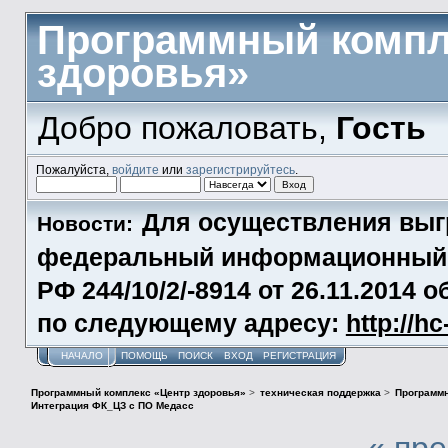
Программный компл
здоровья»
Добро пожаловать,
Гость
Пожалуйста,
войдите
или
зарегистрируйтесь
.
Для осуществления выг
Новости:
федеральный информационный р
РФ 244/10/2/-8914 от 26.11.2014
по следующему адресу:
http://h
НАЧАЛО
ПОМОЩЬ
ПОИСК
ВХОД
РЕГИСТРАЦИЯ
Программный комплекс «Центр здоровья»
>
техническая поддержка
>
Программн
Интеграция ФК_ЦЗ с ПО Медасс
« пр