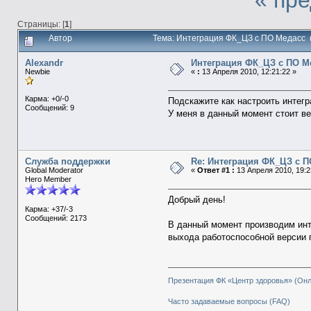
Страницы: [
1
]
Автор
Тема: Интеграция ФК_ЦЗ с ПО Медасс 
Alexandr
Интеграция ФК_ЦЗ с ПО М
Newbie
«
:
13 Апреля 2010, 12:21:22 »
Карма: +0/-0
Подскажите как настроить интег
Сообщений: 9
У меня в данный момент стоит ве
Служба поддержки
Re: Интеграция ФК_ЦЗ с П
Global Moderator
«
Ответ #1 :
13 Апреля 2010, 19:2
Hero Member
Добрый день!
Карма: +37/-3
Сообщений: 2173
В данный момент производим ин
выхода работоспособной версии 
Презентация ФК «Центр здоровья» (Он
Часто задаваемые вопросы (FAQ)