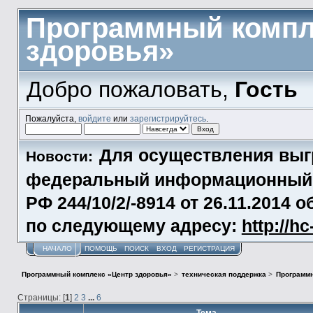
Программный компл
здоровья»
Добро пожаловать,
Гость
Пожалуйста,
войдите
или
зарегистрируйтесь
.
Для осуществления выг
Новости:
федеральный информационный р
РФ 244/10/2/-8914 от 26.11.2014
по следующему адресу:
http://h
НАЧАЛО
ПОМОЩЬ
ПОИСК
ВХОД
РЕГИСТРАЦИЯ
Программный комплекс «Центр здоровья»
>
техническая поддержка
>
Программн
Страницы: [
1
]
2
3
...
6
Тема