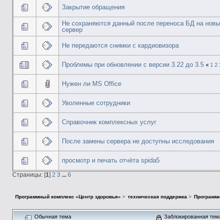
Закрытие обращения
Не сохраняются данный после переноса БД на нов
сервер
Не передаются снимки с кардиовизора
Проблемы при обновлении с версии 3.22 до 3.5
«
1
2
Нужен ли MS Office
Уволенные сотрудники
Справочник комплексных услуг
После замены сервера не доступны исследования
просмотр и печать отчёта spida5
Страницы: [
1
]
2
3
...
6
Программный комплекс «Центр здоровья»
>
техническая поддержка
>
Программн
Обычная тема
Заблокированная тем