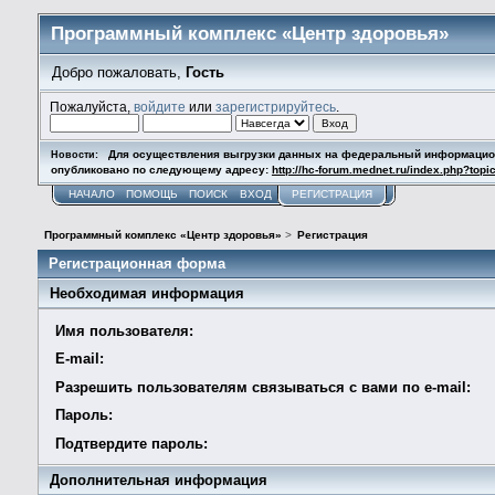
Программный комплекс «Центр здоровья»
Добро пожаловать,
Гость
Пожалуйста,
войдите
или
зарегистрируйтесь
.
Для осуществления выгрузки данных на федеральный информационны
Новости:
опубликовано по следующему адресу:
http://hc-forum.mednet.ru/index.php?topi
НАЧАЛО
ПОМОЩЬ
ПОИСК
ВХОД
РЕГИСТРАЦИЯ
Программный комплекс «Центр здоровья»
>
Регистрация
Регистрационная форма
Необходимая информация
Имя пользователя:
E-mail:
Разрешить пользователям связываться с вами по e-mail:
Пароль:
Подтвердите пароль:
Дополнительная информация