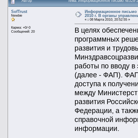
Автор
Тема: Информационное письмо №328-29 
SofTrust
Информационное письмо №
2010 г. В органы управле
Newbie
«
:
08 Марта 2010, 20:52:55 »
Карма: +0/-0
В целях обеспечен
Сообщений: 20
программных реше
развития и трудо
Минздравсоцразви
работы по вводу в
(далее - ФАП). ФА
доступа к получе
между Министерст
развития Российск
Федерации, а такж
справочной инфор
информации.