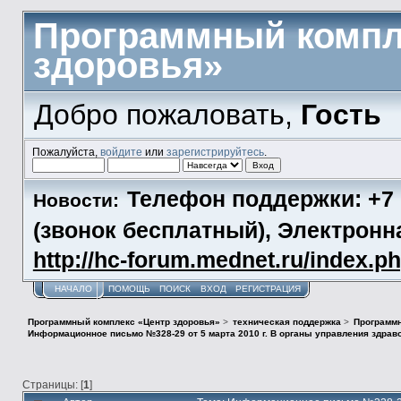
Программный компл
здоровья»
Добро пожаловать,
Гость
Пожалуйста,
войдите
или
зарегистрируйтесь
.
Телефон поддержки: +7 (
Новости:
(звонок бесплатный), Электронн
http://hc-forum.mednet.ru/index.p
НАЧАЛО
ПОМОЩЬ
ПОИСК
ВХОД
РЕГИСТРАЦИЯ
Программный комплекс «Центр здоровья»
>
техническая поддержка
>
Программн
Информационное письмо №328-29 от 5 марта 2010 г. В органы управления здрав
Страницы: [
1
]