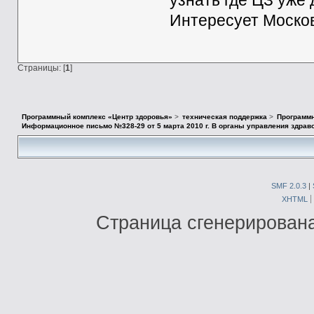
узнать где ЦЗ уже
Интересует Москов
Страницы: [
1
]
Программный комплекс «Центр здоровья»
>
техническая поддержка
>
Программн
Информационное письмо №328-29 от 5 марта 2010 г. В органы управления здрав
SMF 2.0.3
|
XHTML
Страница сгенерирована 