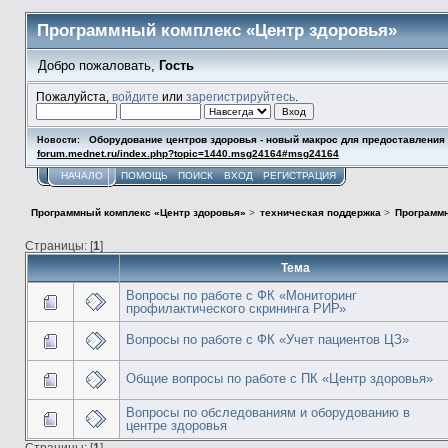
Программный комплекс «Центр здоровья»
Добро пожаловать,
Гость
Пожалуйста,
войдите
или
зарегистрируйтесь
.
Оборудование центров здоровья - новый макрос для предоставлени
Новости:
forum.mednet.ru/index.php?topic=1440.msg24164#msg24164
НАЧАЛО
ПОМОЩЬ
ПОИСК
ВХОД
РЕГИСТРАЦИЯ
Программный комплекс «Центр здоровья»
>
техническая поддержка
>
Программн
Страницы: [
1
]
Тема
Вопросы по работе с ФК «Мониторинг
профилактического скрининга РИР»
Вопросы по работе с ФК «Учет пациентов ЦЗ»
Общие вопросы по работе с ПК «Центр здоровья»
Вопросы по обследованиям и оборудованию в
центре здоровья
Страницы: [
1
]