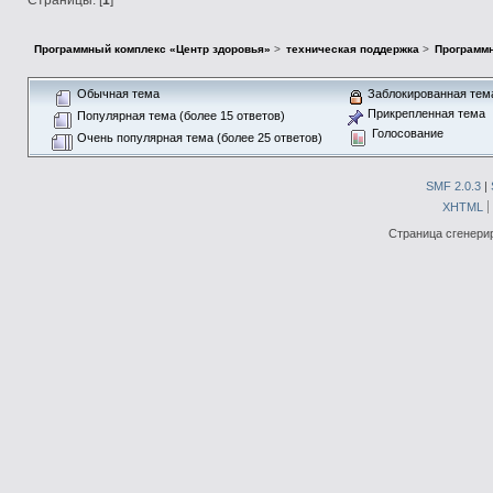
Программный комплекс «Центр здоровья»
>
техническая поддержка
>
Программн
Обычная тема
Заблокированная тем
Прикрепленная тема
Популярная тема (более 15 ответов)
Голосование
Очень популярная тема (более 25 ответов)
SMF 2.0.3
|
XHTML
Страница сгенерир