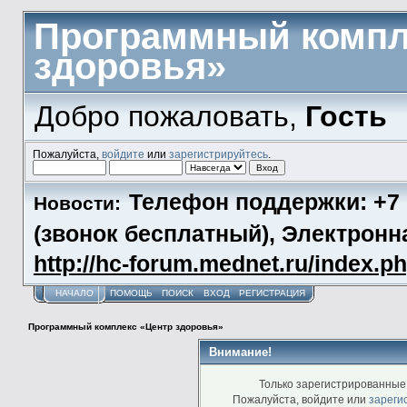
Программный компл
здоровья»
Добро пожаловать,
Гость
Пожалуйста,
войдите
или
зарегистрируйтесь
.
Телефон поддержки: +7 (
Новости:
(звонок бесплатный), Электронн
http://hc-forum.mednet.ru/index.p
НАЧАЛО
ПОМОЩЬ
ПОИСК
ВХОД
РЕГИСТРАЦИЯ
Программный комплекс «Центр здоровья»
Внимание!
Только зарегистрированные 
Пожалуйста, войдите или
зареги