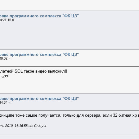
новке программного комплекса "ФК ЦЗ"
4:21:16 »
новке программного комплекса "ФК ЦЗ"
08:02 »
латной SQL такое видео выложил!!
ся??
новке программного комплекса "ФК ЦЗ"
34:34 »
ринципе тоже самое получается. только для сервера, если 32 битная xp
а 2010, 16:16:58 от Crazy
»