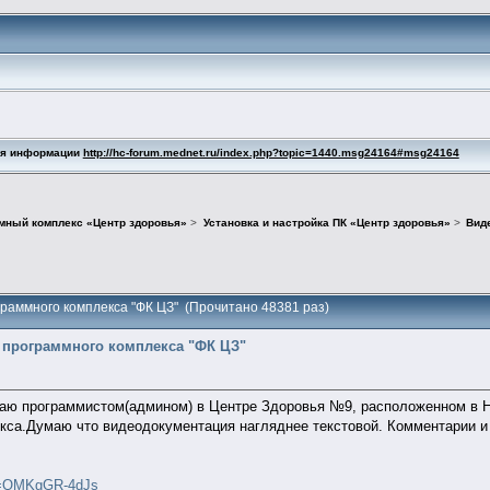
ния информации
http://hc-forum.mednet.ru/index.php?topic=1440.msg24164#msg24164
мный комплекс «Центр здоровья»
>
Установка и настройка ПК «Центр здоровья»
>
Вид
граммного комплекса "ФК ЦЗ" (Прочитано 48381 раз)
 программного комплекса "ФК ЦЗ"
отаю программистом(админом) в Центре Здоровья №9, расположенном в 
кса.Думаю что видеодокументация нагляднее текстовой. Комментарии и 
?v=QMKgGR-4dJs