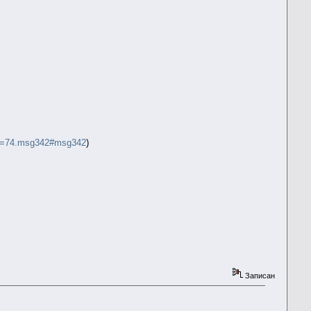
pic=74.msg342#msg342
)
Записан