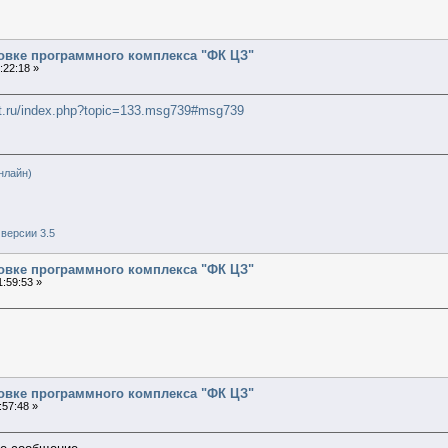
новке программного комплекса "ФК ЦЗ"
:22:18 »
et.ru/index.php?topic=133.msg739#msg739
нлайн)
версии 3.5
новке программного комплекса "ФК ЦЗ"
:59:53 »
новке программного комплекса "ФК ЦЗ"
:57:48 »