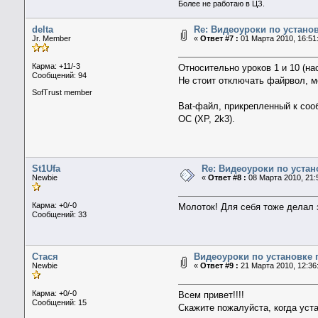
Более не работаю в ЦЗ.
delta
Re: Видеоуроки по устано
Jr. Member
«
Ответ #7 :
01 Марта 2010, 16:51
Карма: +11/-3
Относительно уроков 1 и 10 (нас
Сообщений: 94
Не стоит отключать файрвол, м
SofTrust member
Bat-файл, прикрепленный к сооб
ОС (XP, 2k3).
St1Ufa
Re: Видеоуроки по уста
Newbie
«
Ответ #8 :
08 Марта 2010, 21:
Карма: +0/-0
Молоток! Для себя тоже делал 
Сообщений: 33
Стася
Видеоуроки по установке 
Newbie
«
Ответ #9 :
21 Марта 2010, 12:36
Карма: +0/-0
Всем привет!!!!
Сообщений: 15
Скажите пожалуйста, когда уста