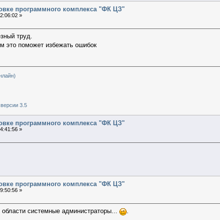
новке программного комплекса "ФК ЦЗ"
2:06:02 »
езный труд.
м это поможет избежать ошибок
нлайн)
версии 3.5
новке программного комплекса "ФК ЦЗ"
4:41:56 »
новке программного комплекса "ФК ЦЗ"
9:50:56 »
й области системные администраторы...
.