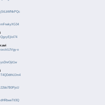
v=jStLbWNkPQc
v=rnFrwkyXG34
i
=QgzyEjIoI74
r.avi
v=oxckUJVgy-o
=ysDnrOjit1w
i
?v=T4QDdthUJm4
v=22bb7B0PjsU
v=dHRbweTtl3Q