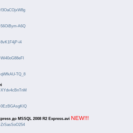
v=f3OaCOjxW8g
v=56OiBym-A6Q
=8vK1F4jP-i4
v=Wi40oG88eFI
v=qWfkAU-TQ_8
vi
?v=XYdv4cBnTnM
?v=0EzBGAsgKIQ
NEW!!!
press до MSSQL 2008 R2 Express.avi
v=ZrSasSoO254