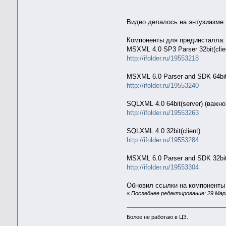
Видео делалось на энтузиазме.
Компоненты для прединсталла:
MSXML 4.0 SP3 Parser 32bit(clien
http://ifolder.ru/19553218
MSXML 6.0 Parser and SDK 64bit
http://ifolder.ru/19553240
SQLXML 4.0 64bit(server) (важ
http://ifolder.ru/19553263
SQLXML 4.0 32bit(client)
http://ifolder.ru/19553284
MSXML 6.0 Parser and SDK 32bit(
http://ifolder.ru/19553304
Обновил ссылки на компоненты P
«
Последнее редактирование: 29 Март
Более не работаю в ЦЗ.