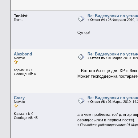
Tankist
Re: Видеоуроки по уста
Гость
«
Ответ #4 :
28 Февраля 2010, 1
Супер!
Alexbond
Re: Видеоуроки по уста
Newbie
«
Ответ #5 :
01 Марта 2010, 10:
Карма: +0/-0
Вот кто-бы еще для ХР с бесп
Сообщений: 4
Может техподдержка постарает
Crazy
Re: Видеоуроки по уста
Newbie
«
Ответ #6 :
01 Марта 2010, 14:
Карма: +1/-0
а в чем проблема то? для xp вп
Сообщений: 45
серии(ссылки в первом посте).
«
Последнее редактирование: 01 Март