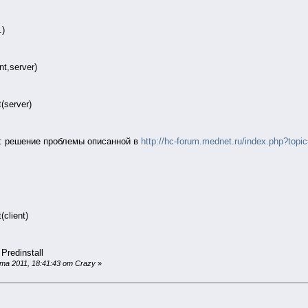
.)
t,server)
(server)
но: решение проблемы описанной в
http://hc-forum.mednet.ru/index.php?to
client)
redinstall
а 2011, 18:41:43 от Crazy
»