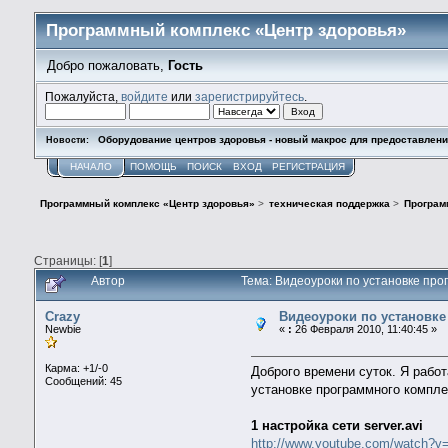
Программный комплекс «Центр здоровья»
Добро пожаловать,
Гость
Пожалуйста,
войдите
или
зарегистрируйтесь
.
Оборудование центров здоровья - новый макрос для предоставле
Новости:
НАЧАЛО
ПОМОЩЬ
ПОИСК
ВХОД
РЕГИСТРАЦИЯ
Программный комплекс «Центр здоровья»
>
техническая поддержка
>
Програм
Страницы: [
1
]
Автор
Тема: Видеоуроки по установке про
Crazy
Видеоуроки по установке
Newbie
«
:
26 Февраля 2010, 11:40:45 »
Карма: +1/-0
Доброго времени суток. Я раб
Сообщений: 45
установке программного компле
1 настройка сети server.avi
http://www.youtube.com/watch