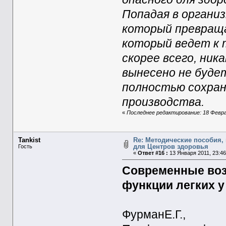
Попадая в органи
который превраща
который ведет к т
скорее всего, ник
вынесено не буде
полностью сохран
производства.
«
Последнее редактирование: 18 Феврал
Tankist
Re: Методические пособия, 
для Центров здоровья
Гость
«
Ответ #16 :
13 Января 2011, 23:46
Современные воз
функции легких у
ФурманЕ.Г.,