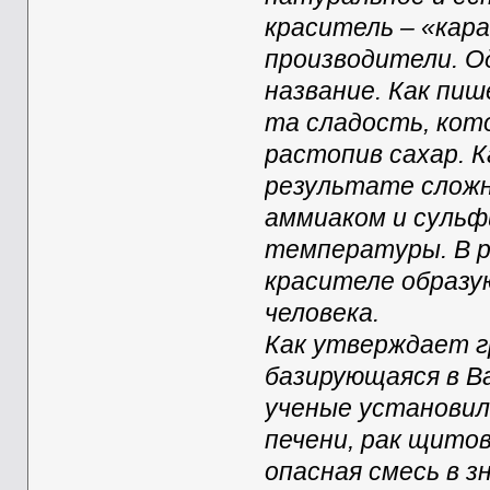
краситель – «кар
производители. О
название. Как пиш
та сладость, кот
растопив сахар. 
результате сложн
аммиаком и сульф
температуры. В р
красителе образу
человека.
Как утверждает г
базирующаяся в В
ученые установил
печени, рак щито
опасная смесь в 