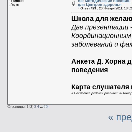
Tankist
Re: Методические пособия, 
для Центров здоровья
Гость
«
Ответ #29 :
26 Января 2011, 18:52
Школа для желаю
Две презентации 
Координационным
заболеваний и фа
Анкета Д. Хорна 
поведения
Карта слушателя 
«
Последнее редактирование: 26 Января
Страницы:
1
[
2
]
3
4
...
20
« пр