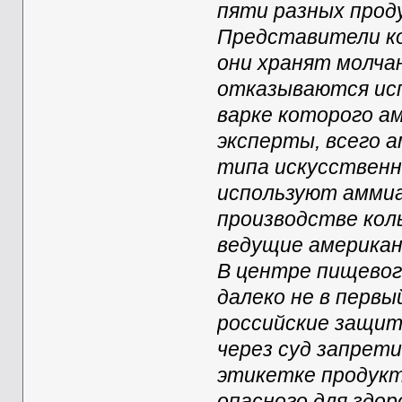
пяти разных прод
Представители ко
они хранят молчан
отказываются исп
варке которого а
эксперты, всего 
типа искусственно
используют аммиа
производстве кол
ведущие американ
В центре пищевог
далеко не в первы
российские защит
через суд запрет
этикетке продукт
опасного для здор