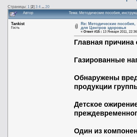
Страницы:
1
[
2
]
3
4
...
20
Автор
Тема: Методические пособия, инструк
Tankist
Re: Методические пособия, 
для Центров здоровья
Гость
«
Ответ #15 :
13 Января 2011, 22:36
Главная причина 
Газированные нап
Обнаружены вред
продукции группы
Детское ожирени
преждевременног
Один из компоне