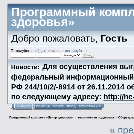
Программный компл
здоровья»
Добро пожаловать,
Гость
Пожалуйста,
войдите
или
зарегистрируйтесь
.
Для осуществления выг
Новости:
федеральный информационный р
РФ 244/10/2/-8914 от 26.11.2014
по следующему адресу:
http://h
НАЧАЛО
ПОМОЩЬ
ПОИСК
ВХОД
РЕГИСТРАЦИЯ
Программный комплекс «Центр здоровья»
>
техническая поддержка
>
Оборудова
« пр