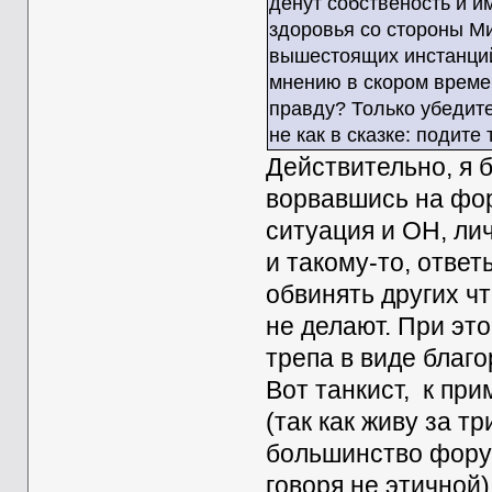
денут собственость и и
здоровья со стороны М
вышестоящих инстанций
мнению в скором време
правду? Только убедите
не как в сказке: подите 
Действительно, я 
ворвавшись на фор
ситуация и ОН, лич
и такому-то, ответ
обвинять других чт
не делают. При эт
трепа в виде благ
Вот танкист, к при
(так как живу за т
большинство форум
говоря не этичной)