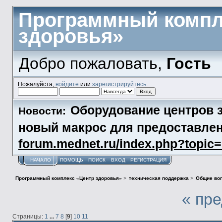
Программный компл
здоровья»
Добро пожаловать,
Гость
Пожалуйста,
войдите
или
зарегистрируйтесь
.
Оборудование центров з
Новости:
новый макрос для предоставл
forum.mednet.ru/index.php?topi
НАЧАЛО
ПОМОЩЬ
ПОИСК
ВХОД
РЕГИСТРАЦИЯ
Программный комплекс «Центр здоровья»
>
техническая поддержка
>
Общие во
« пр
Страницы:
1
...
7
8
[
9
]
10
11