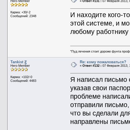
Hero Member
«
Ответ #131 :
07 Февраля 2013, 0
Карма: +30/-2
И находите кого-то
Сообщений: 2348
этой системе, и мо
любому работнику
"Пуд лечения стоит дороже фунта проф
Tankist Ꙃ
Re: кому пожаловаться?
Hero Member
«
Ответ #132 :
07 Февраля 2013, 1
Карма: +102/-0
Я написал письмо 
Сообщений: 4483
указав свои паспо
проблеме написал
отправили письмо,
что вы сделали дл
направлены письме