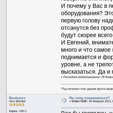
И почему у Вас в 
оборудования? Это
первую голову над
отсанутся без про
будут скорее всег
И Евгений, внимат
много и что самое
поднимается и фо
уровне, а не треп
высказаться. Да и 
«
Последнее редактирование: 08 Феврал
"Пуд лечения стоит дороже фунта проф
Nordzavcz
Re: кому пожаловаться?
Hero Member
«
Ответ #134 :
08 Февраля 2013, 0
Карма: +30/-2