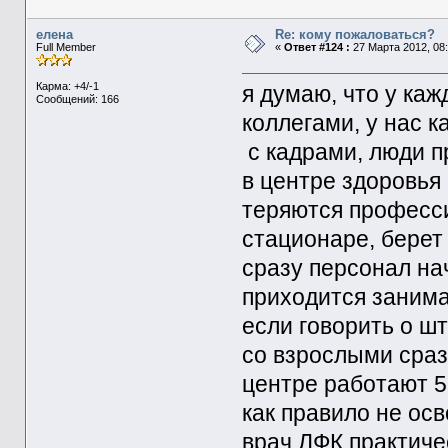
елена
Re: кому пожаловаться?
Full Member
«
Ответ #124 :
27 Марта 2012, 08:
Карма: +4/-1
я думаю, что у каж
Сообщений: 166
коллегами, у нас к
с кадрами, люди п
в центре здоровья
теряются професси
стационаре, берет
сразу персонал на
приходится занима
если говорить о шт
со взрослыми сраз
центре работают 5
как правило не ос
врач ЛФК практиче