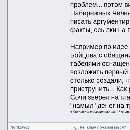
проблем... потом 
Набережных Челнах
писать аргументир
факты, ссылки на п
Например по идее
Бойцова с обещан
табелями оснащен
возложить первый 
столько создали, ч
приструнить... Как
Сочи зверел на гла
"намыл" денег на т
«
Последнее редактирование: 07 Феврал
Nordzavcz
Re: кому пожаловаться?