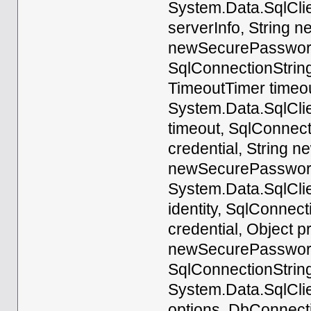
System.Data.SqlCli
serverInfo, String 
newSecurePassword,
SqlConnectionString
TimeoutTimer timeou
System.Data.SqlCli
timeout, SqlConnect
credential, String 
newSecurePassword,
System.Data.SqlClie
identity, SqlConnec
credential, Object 
newSecurePassword,
SqlConnectionStrin
System.Data.SqlCli
options, DbConnect