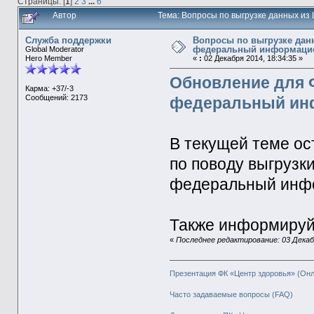
Страницы: [
1
]
2
3
...
6
Автор
Тема: Вопросы по выгрузке данных и
Служба поддержки
Вопросы по выгрузке дан
федеральный информаци
Global Moderator
Hero Member
«
:
02 Декабря 2014, 18:34:35 »
Обновление для 
Карма: +37/-3
Сообщений: 2173
федеральный ин
В текущей теме ос
по поводу выгрузк
федеральный инф
Также информируйт
«
Последнее редактирование: 03 Декаб
Презентация ФК «Центр здоровья» (Он
Часто задаваемые вопросы (FAQ)