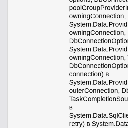
poolGroupProviderI
owningConnection, 
System.Data.Provi
owningConnection,
DbConnectionOption
System.Data.Provi
owningConnection, 
DbConnectionOption
connection) в
System.Data.Provi
outerConnection, D
TaskCompletionSour
в
System.Data.SqlCli
retry) в System.Dat