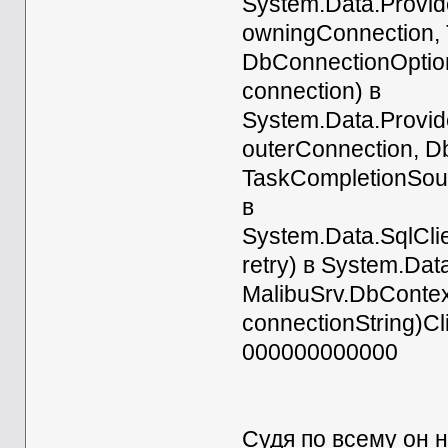
System.Data.Provi
owningConnection, 
DbConnectionOption
connection) в
System.Data.Provi
outerConnection, D
TaskCompletionSour
в
System.Data.SqlCli
retry) в System.Dat
MalibuSrv.DbContex
connectionString)C
000000000000
Судя по всему он 