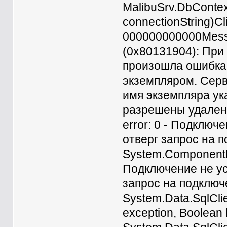
MalibuSrv.DbContex
connectionString)C
000000000000Messa
(0x80131904): При
произошла ошибка,
экземпляром. Серв
имя экземпляра ук
разрешены удаленн
error: 0 - Подключ
отверг запрос на п
System.ComponentM
Подключение не ус
запрос на подключ
System.Data.SqlCli
exception, Boolean 