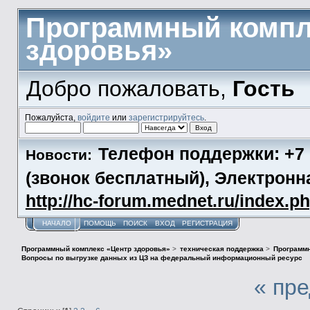
Программный компл
здоровья»
Добро пожаловать,
Гость
Пожалуйста,
войдите
или
зарегистрируйтесь
.
Телефон поддержки: +7 (
Новости:
(звонок бесплатный), Электронн
http://hc-forum.mednet.ru/index.p
НАЧАЛО
ПОМОЩЬ
ПОИСК
ВХОД
РЕГИСТРАЦИЯ
Программный комплекс «Центр здоровья»
>
техническая поддержка
>
Программн
Вопросы по выгрузке данных из ЦЗ на федеральный информационный ресурс
« пр