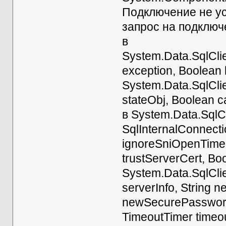
Подключение не ус
запрос на подключ
в
System.Data.SqlCli
exception, Boolean 
System.Data.SqlCli
stateObj, Boolean 
в System.Data.SqlCl
SqlInternalConnect
ignoreSniOpenTimeou
trustServerCert, Boo
System.Data.SqlCli
serverInfo, String 
newSecurePassword
TimeoutTimer timeou