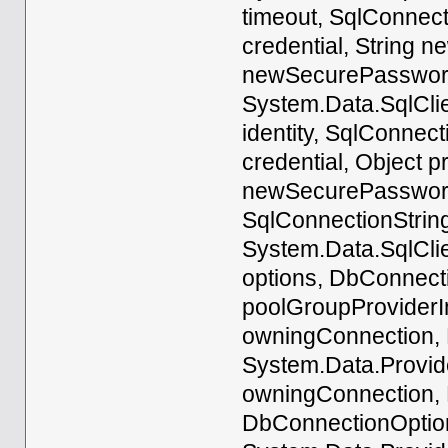
timeout, SqlConnect
credential, String 
newSecurePassword,
System.Data.SqlClie
identity, SqlConnec
credential, Object 
newSecurePassword,
SqlConnectionStrin
System.Data.SqlCli
options, DbConnect
poolGroupProviderI
owningConnection, 
System.Data.Provi
owningConnection,
DbConnectionOption