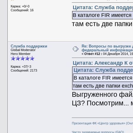
Карма: +0/-0
Цитата: Служба поддер
Сообщений: 16
В каталоге FIR имеетс
там есть две папки 
Служба поддержки
Re: Вопросы по выгрузке 
федеральный информаци
Global Moderator
Hero Member
«
Ответ #12 :
04 Декабря 2014, 19
Цитата: Александр К от
Карма: +37/-3
Цитата: Служба поддер
Сообщений: 2173
В каталоге FIR имеет
там есть две папки exch
Выгруженного файл
ЦЗ? Посмотрим... 
Презентация ФК «Центр здоровья» (Он
Часто задаваемые вопросы (FAQ)