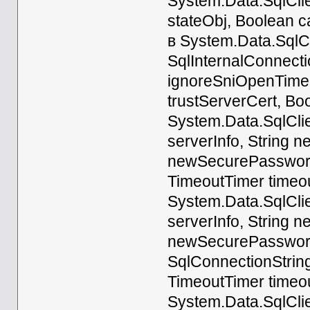
System.Data.SqlCli
stateObj, Boolean 
в System.Data.SqlCl
SqlInternalConnect
ignoreSniOpenTimeou
trustServerCert, Boo
System.Data.SqlCli
serverInfo, String 
newSecurePassword
TimeoutTimer timeou
System.Data.SqlCli
serverInfo, String 
newSecurePassword,
SqlConnectionString
TimeoutTimer timeou
System.Data.SqlCli