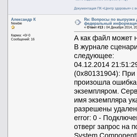
Документация ПК «Центр здоровья» с в
Александр К
Re: Вопросы по выгрузке 
федеральный информаци
Newbie
«
Ответ #13 :
04 Декабря 2014, 20
Карма: +0/-0
А как файл может 
Сообщений: 16
В журнале сценари
следующее:
04.12.2014 21:51:29
(0x80131904): При
произошла ошибка,
экземпляром. Серв
имя экземпляра ук
разрешены удаленн
error: 0 - Подключ
отверг запрос на п
System.ComponentM