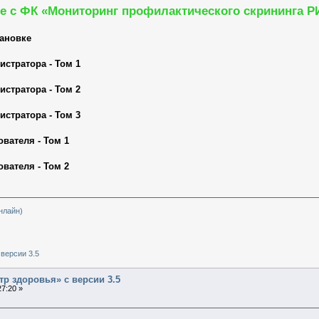
е с ФК «Мониторинг профилактического скрининга Р
тановке
стратора - Том 1
стратора - Том 2
стратора - Том 3
вателя - Том 1
вателя - Том 2
нлайн)
версии 3.5
тр здоровья» с версии 3.5
7:20 »