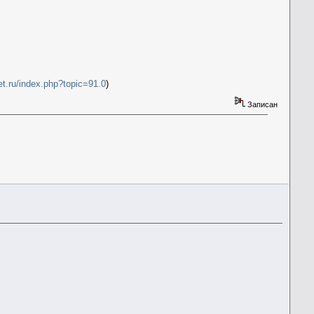
et.ru/index.php?topic=91.0
)
Записан