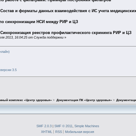
 Состав и форматы данных взаимодействия с ИС учета медицинских
по синхронизации НСИ между РИР и ЦЗ
 Синхронизация реестров профилактического скрининга РИР и ЦЗ
ля 2013, 16:04:25 от Служба поддержки
»
нлайн)
версии 3.5
мный комплекс «Центр здоровья»
>
Документация ПК «Центр здоровья»
>
Документаци
SMF 2.0.3
|
SMF © 2011
,
Simple Machines
XHTML
RSS
Мобильная версия