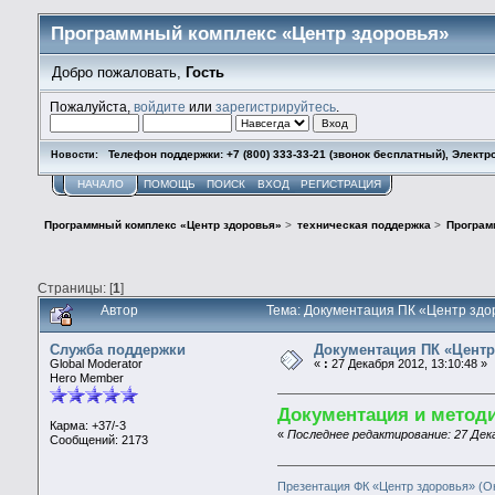
Программный комплекс «Центр здоровья»
Добро пожаловать,
Гость
Пожалуйста,
войдите
или
зарегистрируйтесь
.
Телефон поддержки: +7 (800) 333-33-21 (звонок бесплатный), Электр
Новости:
НАЧАЛО
ПОМОЩЬ
ПОИСК
ВХОД
РЕГИСТРАЦИЯ
Программный комплекс «Центр здоровья»
>
техническая поддержка
>
Програм
Страницы: [
1
]
Автор
Тема: Документация ПК «Центр здор
Служба поддержки
Документация ПК «Центр 
Global Moderator
«
:
27 Декабря 2012, 13:10:48 »
Hero Member
Документация и методи
Карма: +37/-3
«
Последнее редактирование: 27 Дека
Сообщений: 2173
Презентация ФК «Центр здоровья» (О