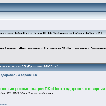
онная почта:
hc@softrust.ru
. Версии ПО:
http://hc-forum.mednet.ru/index.php?board=2.0
мный комплекс «Центр здоровья»
>
Документация ПК «Центр здоровья»
>
Документаци
овья» с версии 3.5 (Прочитано 74935 раз)
здоровья» с версии 3.5
ческие рекомендации ПК «Центр здоровья» с версии 
бря 2012, 13:24:39 от Служба поддержки
»
нлайн)