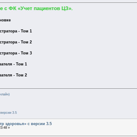
е с ФК «Учет пациентов ЦЗ».
новке
тратора - Том 1
тратора - Том 2
тратора - Том 3
ателя - Том 1
ателя - Том 2
нлайн)
версии 3.5
тр здоровья» с версии 3.5
3:48 »