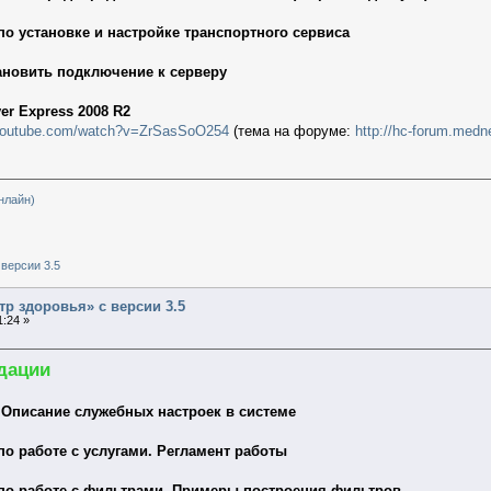
о установке и настройке транспортного сервиса
тановить подключение к серверу
er Express 2008 R2
.youtube.com/watch?v=ZrSasSoO254
(тема на форуме:
http://hc-forum.medn
нлайн)
версии 3.5
тр здоровья» с версии 3.5
1:24 »
дации
 Описание служебных настроек в системе
о работе с услугами. Регламент работы
по работе с фильтрами. Примеры построения фильтров