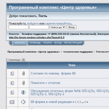
Программный комплекс «Центр здоровья»
Добро пожаловать,
Гость
Пожалуйста,
войдите
или
зарегистрируйтесь
.
Телефон поддержки: +7 (800) 333-33-21 (звонок бесплатный), Электро
Новости:
http://hc-forum.mednet.ru/index.php?board=2.0
НАЧАЛО
ПОМОЩЬ
ПОИСК
ВХОД
РЕГИСТРАЦИЯ
Программный комплекс «Центр здоровья»
>
техническая поддержка
>
Учетно-от
Страницы: [
1
]
Тема
Считаем по новому. форма 68
Помогите с отчетом
Обсуждение отчетных форм №№ 025-ЦЗ/у, 002-ЦЗ/у
025-ЦЗ/у-2, 002-ЦЗ/у-2
68 форма в новой редакции
«
1
2
3
...
5
»