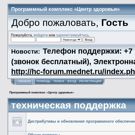
Программный комплекс «Центр здоровья»
Добро пожаловать,
Гость
Пожалуйста,
войдите
или
зарегистрируйтесь
.
Телефон поддержки: +7 (
Новости:
(звонок бесплатный), Электронн
http://hc-forum.mednet.ru/index.p
НАЧАЛО
ПОМОЩЬ
ПОИСК
ВХОД
РЕГИСТРАЦИЯ
Программный комплекс «Центр здоровья»
техническая поддержка
Дистрибутивы и обновления программного обеспече
Общие вопросы