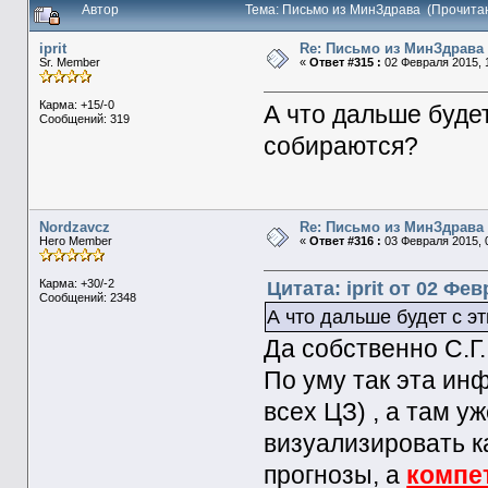
Автор
Тема: Письмо из МинЗдрава (Прочита
iprit
Re: Письмо из МинЗдрава
Sr. Member
«
Ответ #315 :
02 Февраля 2015, 1
Карма: +15/-0
А что дальше буде
Сообщений: 319
собираются?
Nordzavcz
Re: Письмо из МинЗдрава
Hero Member
«
Ответ #316 :
03 Февраля 2015, 0
Карма: +30/-2
Цитата: iprit от 02 Фев
Сообщений: 2348
А что дальше будет с 
Да собственно С.Г.
По уму так эта ин
всех ЦЗ) , а там 
визуализировать к
прогнозы, а
компе