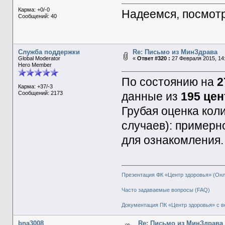
Карма: +0/-0
Надеемся, посмотр
Сообщений: 40
Служба поддержки
Re: Письмо из МинЗдрава
Global Moderator
«
Ответ #320 :
27 Февраля 2015, 14:
Hero Member
По состоянию на
2
Карма: +37/-3
Сообщений: 2173
данные из
195 цен
Грубая оценка кол
случаев): примерно
для ознакомления.
Презентация ФК «Центр здоровья» (Он
Часто задаваемые вопросы (FAQ)
Документация ПК «Центр здоровья» с в
bna3008
Re: Письмо из МинЗдрава