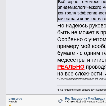
Всё верно - ежемесячно,
эпидемиологического м
контроля эффективност
качества и количества 
Но надеюсь руково
быть не может в пр
Особенно с учетом 
примеру мой вообщ
бумаге - с одним 
медсестры и гигиен
РЕАЛЬНО
проводя
на все сложности,
«
Последнее редактирование: 05 Февра
"Пуд лечения стоит дороже фунта проф
panserge
Re: Письмо из МинЗдрава
Newbie
«
Ответ #319 :
05 Февраля 2015, 2