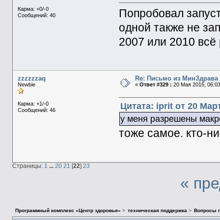
Карма: +0/-0
Попробовал запуст
Сообщений: 40
одной также не зап
2007 или 2010 всё
zzzzzzaq
Re: Письмо из МинЗдрава
Newbie
«
Ответ #329 :
20 Мая 2015, 06:03
Карма: +1/-0
Цитата: iprit от 20 Мар
Сообщений: 46
у меня разрешены макро
тоже самое. кто-н
Страницы:
1
...
20
21
[
22
]
23
« пр
Программный комплекс «Центр здоровья»
>
техническая поддержка
>
Вопросы п