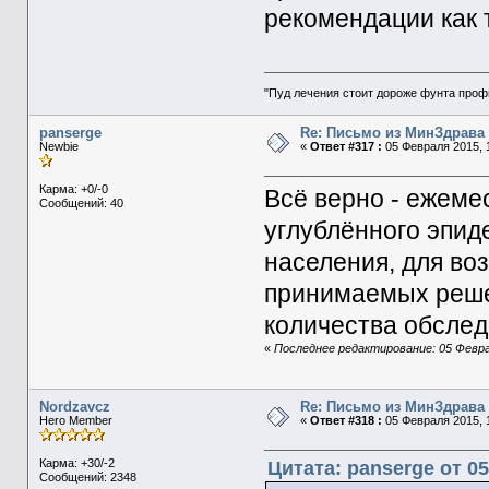
рекомендации как 
"Пуд лечения стоит дороже фунта проф
panserge
Re: Письмо из МинЗдрава
Newbie
«
Ответ #317 :
05 Февраля 2015, 1
Карма: +0/-0
Всё верно - ежемес
Сообщений: 40
углублённого эпид
населения, для во
принимаемых решен
количества обслед
«
Последнее редактирование: 05 Феврал
Nordzavcz
Re: Письмо из МинЗдрава
Hero Member
«
Ответ #318 :
05 Февраля 2015, 1
Карма: +30/-2
Цитата: panserge от 05
Сообщений: 2348