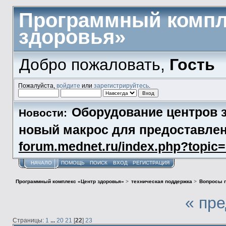
Программный компл
здоровья»
Добро пожаловать,
Гость
Пожалуйста,
войдите
или
зарегистрируйтесь
.
Оборудование центров з
Новости:
новый макрос для предоставл
forum.mednet.ru/index.php?topi
НАЧАЛО
ПОМОЩЬ
ПОИСК
ВХОД
РЕГИСТРАЦИЯ
Программный комплекс «Центр здоровья»
>
техническая поддержка
>
Вопросы п
« пр
Страницы:
1
...
20
21
[
22
]
23